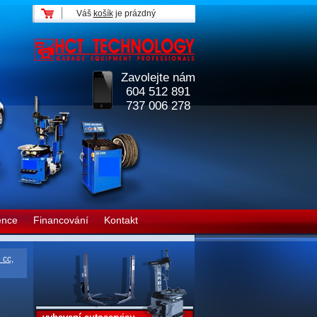
Váš
košík
je prázdný
Zavolejte nám
604 512 891
737 006 278
ence
Financování
Kontakt
 cc,