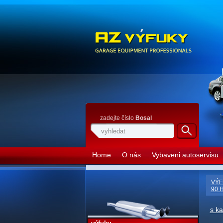
zadejte číslo
Bosal
Home
O nás
Vybaveni autoservisu
VÝF
90 
s k