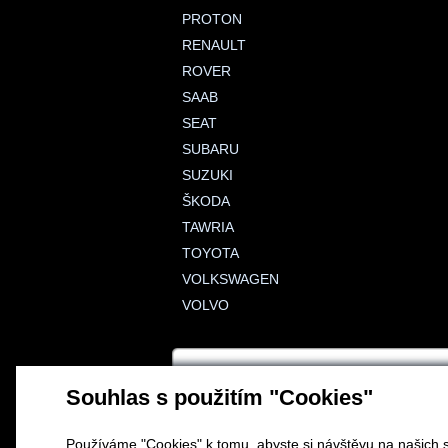
PROTON
RENAULT
ROVER
SAAB
SEAT
SUBARU
SUZUKI
ŠKODA
TAWRIA
TOYOTA
VOLKSWAGEN
VOLVO
Souhlas s použitím "Cookies"
Používáme "Cookies" k tomu, abyste si návštěvu na našich s