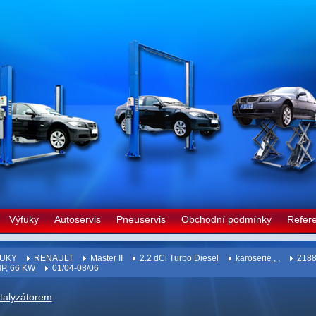
Výfuky
Autoservis
Pneuservis
Obchodní podmínky
Refer
UKY
RENAULT
Master II
2.2 dCi Turbo Diesel
karoserie , ,
2188
HP, 66 KW
01/04-08/06
atalyzátorem