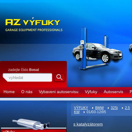
zadejte číslo
Bosal
Home
O nás
Vybaveni autoservisu
Výfuky
Autoservis
P
VÝFUKY
BMW
325i
2.5
KW
01/03-12/05
s katalyzátorem