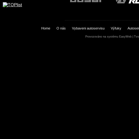
Home
O nás
Vybaveni autoservisu
Výfuky
Autoser
Provozováno na systému
EasyWeb
|
Tvo