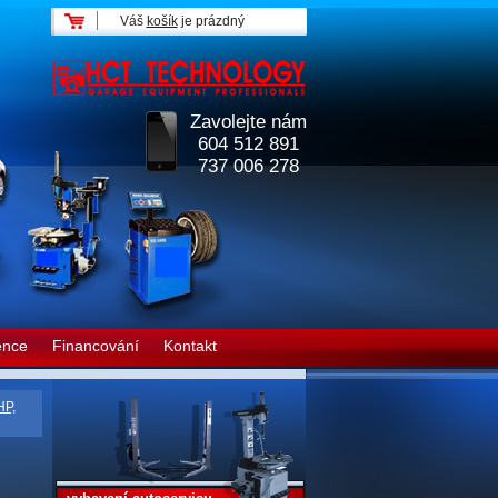
Váš
košík
je prázdný
Zavolejte nám
604 512 891
737 006 278
ence
Financování
Kontakt
HP,