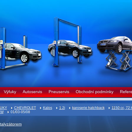
Výfuky
Autoservis
Pneuservis
Obchodní podmínky
Refer
UKY
CHEVROLET
Kalos
1.2i
karoserie hatchback
1150 cc, 72 
KW
01/03-05/08
atalyzátorem