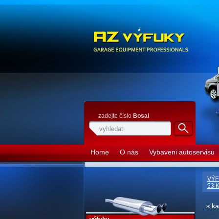
zadejte číslo
Bosal
Home
O nás
Vybaveni autoservisu
VÝF
53 
s k