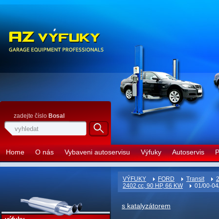
zadejte číslo
Bosal
Home
O nás
Vybaveni autoservisu
Výfuky
Autoservis
P
VÝFUKY
FORD
Transit
2
2402 cc, 90 HP, 66 KW
01/00-04
s katalyzátorem