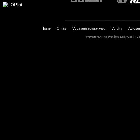
Home
O nás
Vybaveni autoservisu
Výfuky
Autoser
Provozováno na systému
EasyWeb
|
Tvo