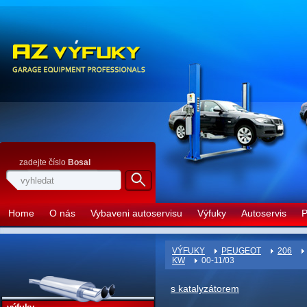
zadejte číslo
Bosal
Home
O nás
Vybaveni autoservisu
Výfuky
Autoservis
P
VÝFUKY
PEUGEOT
206
KW
00-11/03
s katalyzátorem