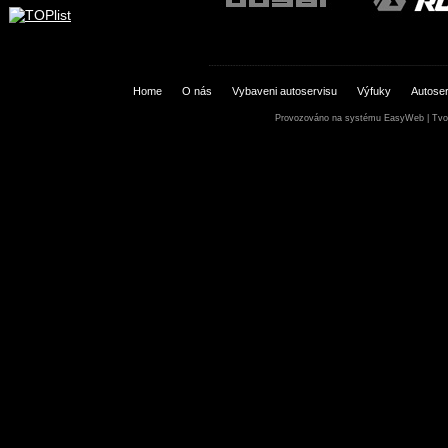
Home
O nás
Vybaveni autoservisu
Výfuky
Autoser
Provozováno na systému
EasyWeb
|
Tvo