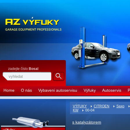
zadejte číslo
Bosal
Home
O nás
Vybaveni autoservisu
Výfuky
Autoservis
P
VÝFUKY
CITROEN
Saxo
KW
00-04
s katalyzátorem