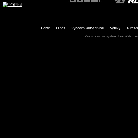
Home
O nás
Vybaveni autoservisu
Výfuky
Autoser
Provozováno na systému
EasyWeb
|
Tvo