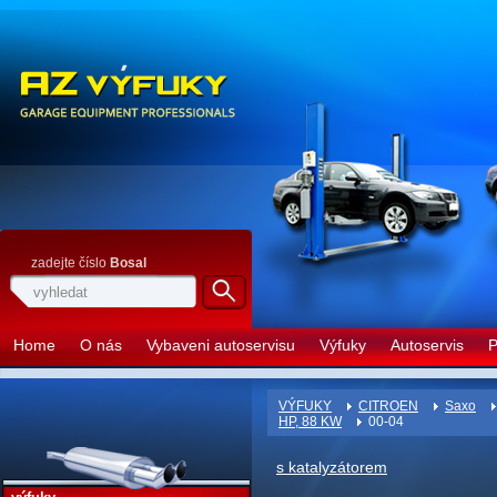
zadejte číslo
Bosal
Home
O nás
Vybaveni autoservisu
Výfuky
Autoservis
P
VÝFUKY
CITROEN
Saxo
HP, 88 KW
00-04
s katalyzátorem