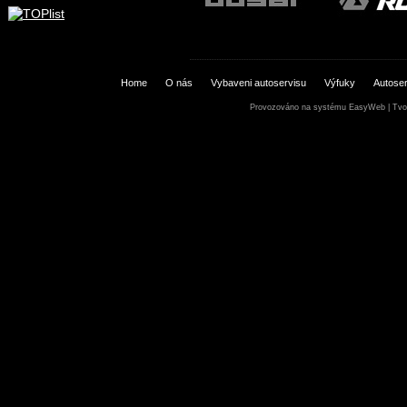
Home
O nás
Vybaveni autoservisu
Výfuky
Autoser
Provozováno na systému
EasyWeb
|
Tvo