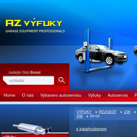
zadejte číslo
Bosal
Home
O nás
Vybaveni autoservisu
Výfuky
Autoservis
P
VÝFUKY
PEUGEOT
106
KW
00-04
s katalyzátorem