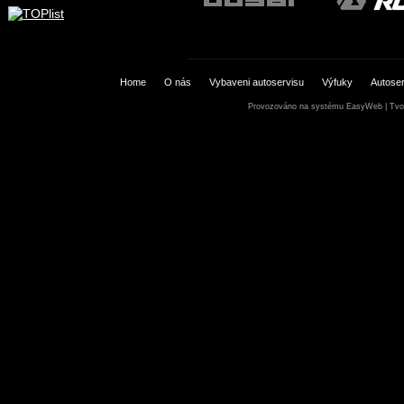
Home
O nás
Vybaveni autoservisu
Výfuky
Autoser
Provozováno na systému
EasyWeb
|
Tvo