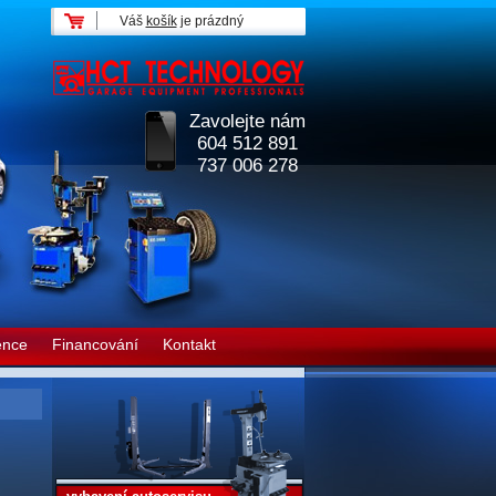
Váš
košík
je prázdný
Zavolejte nám
604 512 891
737 006 278
ence
Financování
Kontakt