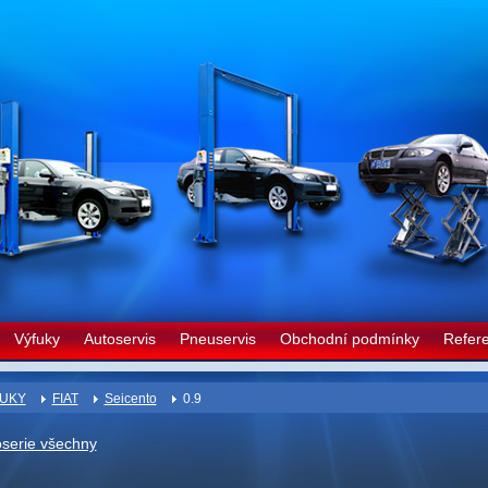
Výfuky
Autoservis
Pneuservis
Obchodní podmínky
Refer
UKY
FIAT
Seicento
0.9
oserie všechny