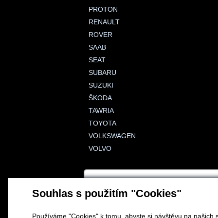
PROTON
RENAULT
ROVER
SAAB
SEAT
SUBARU
SUZUKI
ŠKODA
TAWRIA
TOYOTA
VOLKSWAGEN
VOLVO
Souhlas s použitím "Cookies"
Používáme "Cookies" k tomu, abyste si návštěvu na našich s