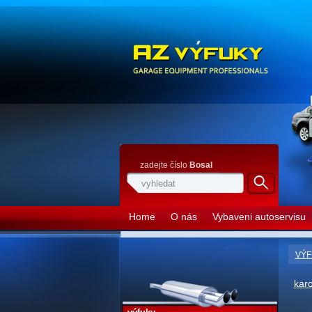
zadejte číslo
Bosal
Home
O nás
Vybaveni autoservisu
VÝF
kar